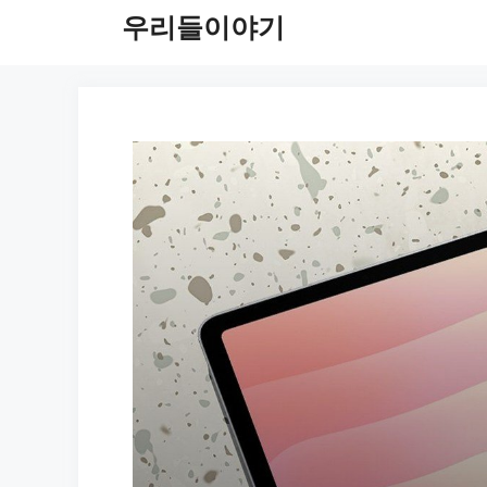
컨
우리들이야기
텐
츠
로
건
너
뛰
기