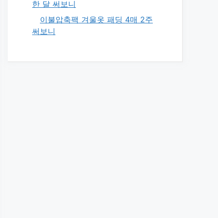
한 달 써보니
이불압축팩 겨울옷 패딩 4매 2주
써보니