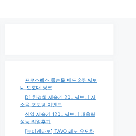
프로스펙스 롱손목 밴드 2주 써보
니 보호대 핑크
D1 한경희 제습기 20L 써보니 저
소음 포토평 이벤트
신일 제습기 120L 써보니 대용량
성능 리얼후기
[누비앤타보] TAVO 레노 유모차