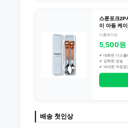
스푼포크2P
이 아동 케
이홈베이킹
5,500원
✔ 대화면 디스플
✔ 강력한 성능
✔ 넉넉한 저장공
배송 첫인상