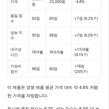
가격
23,000원
-4.8%
원
품질 점
92점
85점
+7점 (8.2%↑)
수
성능 지
95점
88점
+7점 (8.0%↑)
수
내구성
+1.5개월
18개월
16.5개월
시간
(9.1%↑)
가성비
+16점
96점
80점
점수
(20%↑)
이 제품은 경쟁 제품 평균 가격 대비
약 4.8% 저렴
한 가격을 자랑합니다.
동시에
품질 점수는 8.2%, 성능 지수는 8.0% 더 높