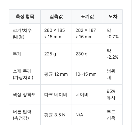
측정 항목
실측값
표기값
오차
크기/치수
280 x 185
282 x 187
약
(내경)
x 15 mm
x 16 mm
-0.7%
약
무게
225 g
230 g
-2.2%
소재 두께
범위
평균 12 mm
10~15 mm
(가장자리)
내
95%
색상 정확도
다크 네이비
네이비
유사
버튼 압력
부드
평균 3.5 N
N/A
(측정값)
러움