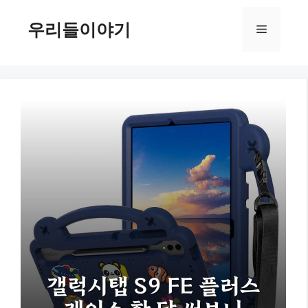
컨
텐
우리들이야기
메
츠
로
뉴
건
너
뛰
기