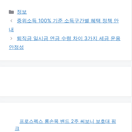
카
정보
테
중위소득 100% 기준 소득구간별 혜택 정책 안
고
내
리
퇴직금 일시금 연금 수령 차이 3가지 세금 운용
안정성
프로스펙스 롱손목 밴드 2주 써보니 보호대 핑
크