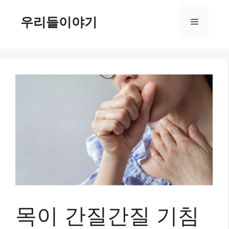
컨
텐
우리들이야기
메
츠
로
뉴
건
너
뛰
기
목이 간질간질 기침