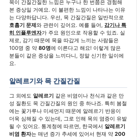
목이 간질간질한 느낌은 누구나 한 번쯤은 경험해
본 증상일 거예요. 이 불편한 느낌이 나타나는 이유
는 다양하답니다. 우선, 목 간질간질은 일반적으로
호흡기 문제
와 관련이 깊어요. 예를 들어,
감기나 특
히 인플루엔자
가 주요 원인으로 작용할 수 있죠. 실
제로, 감기 때문에 목을 따갑게 느끼는 사람들은
100명 중 약
80명
에 이른다고 해요! 이렇게 많은
분들이 같은 증상을 느끼다니, 정말 신기한 일이에
요.
알레르기와 목 간질간질
그 외에도
알레르기
같은 비염이나 천식과 같은 만
성 질환도 목 간질간질의 원인 중 하나죠. 특히 봄철
에는 꽃가루나 미세먼지 때문에 알레르기 반응이
더욱 심해질 수 있는데, 그로 인해 목의 염증이 유발
될 수 있어요. 통계청에 따르면, 한국에서
알레르기
비염 환자
는 매년 증가 추세에 있어서 현재 약
200