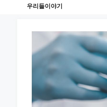
컨
우리들이야기
텐
츠
로
건
너
뛰
기