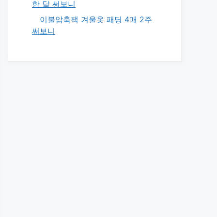
한 달 써보니
이불압축팩 겨울옷 패딩 4매 2주
써보니