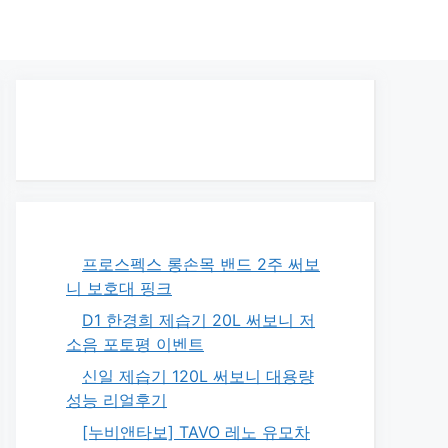
프로스펙스 롱손목 밴드 2주 써보
니 보호대 핑크
D1 한경희 제습기 20L 써보니 저
소음 포토평 이벤트
신일 제습기 120L 써보니 대용량
성능 리얼후기
[누비앤타보] TAVO 레노 유모차