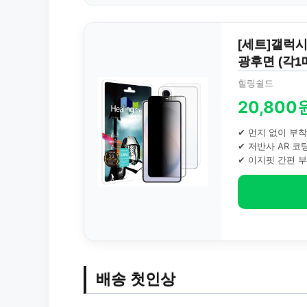
[세트]갤럭
광후면 (각1매
힐링쉴드
20,800
✔ 먼지 없이 부착
✔ 저반사 AR 코
✔ 이지핏 간편 
배송 첫인상