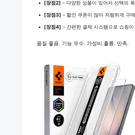
[장점2]
–
다양한 상품
이 있어서 선택의 폭
[장점3]
–
할인 쿠폰
이 많아 저렴하게 구
[장점4]
–
간편한 결제
시스템으로 쇼핑이 
품질 좋음. 기능 우수. 가성비 훌륭. 만족.