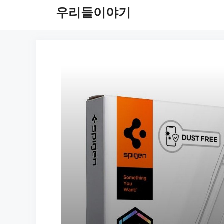
컨
우리들이야기
텐
츠
로
건
너
뛰
기