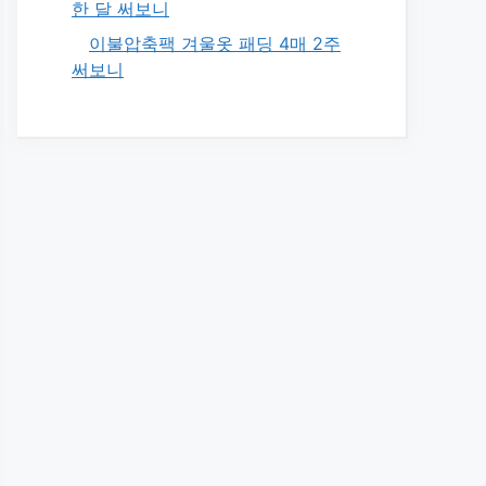
한 달 써보니
이불압축팩 겨울옷 패딩 4매 2주
써보니