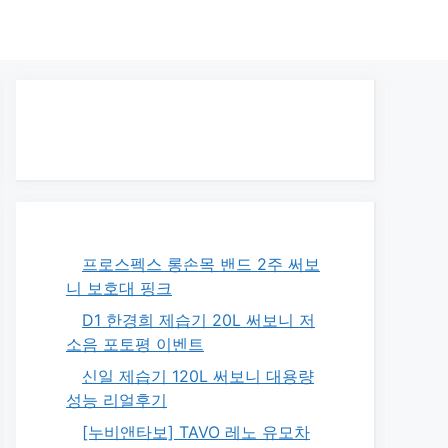
프로스펙스 롱손목 밴드 2주 써보
니 보호대 핑크
D1 한경희 제습기 20L 써보니 저
소음 포토평 이벤트
신일 제습기 120L 써보니 대용량
성능 리얼후기
[누비앤타보] TAVO 레노 유모차