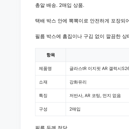
총알 배송. 2매입 상품.
택배 박스 안에 뽁뽁이로 안전하게 포장되
필름 박스에 흠집이나 구김 없이 깔끔한 상
항목
제품명
글라스tR 이지핏 AR 갤럭시S2
소재
강화유리
특징
저반사, AR 코팅, 먼지 없음
구성
2매입
필름 두께 적당.