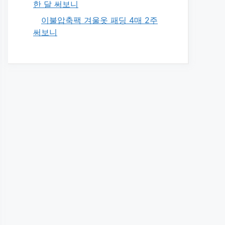
한 달 써보니
이불압축팩 겨울옷 패딩 4매 2주
써보니