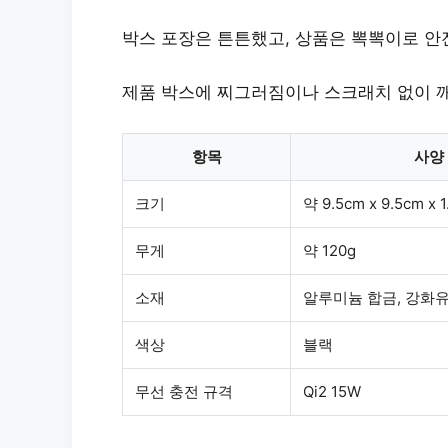
박스 포장은 튼튼했고, 상품은 뽁뽁이로 안
제품 박스에 찌그러짐이나 스크래치 없이 
항목
사양
크기
약 9.5cm x 9.5cm x 
무게
약 120g
소재
알루미늄 합금, 강화
색상
블랙
무선 충전 규격
Qi2 15W