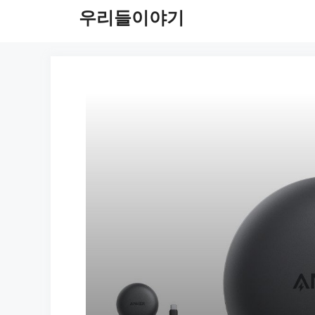
컨
우리들이야기
텐
츠
로
건
너
뛰
기