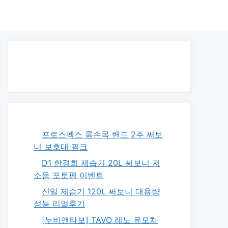
프로스펙스 롱손목 밴드 2주 써보
니 보호대 핑크
D1 한경희 제습기 20L 써보니 저
소음 포토평 이벤트
신일 제습기 120L 써보니 대용량
성능 리얼후기
[누비앤타보] TAVO 레노 유모차