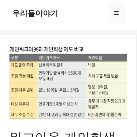
컨
텐
우리들이야기
메
츠
로
뉴
건
너
뛰
기