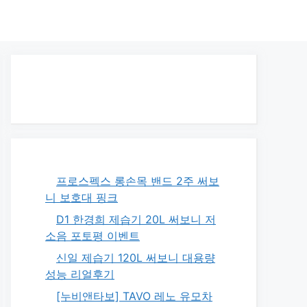
프로스펙스 롱손목 밴드 2주 써보
니 보호대 핑크
D1 한경희 제습기 20L 써보니 저
소음 포토평 이벤트
신일 제습기 120L 써보니 대용량
성능 리얼후기
[누비앤타보] TAVO 레노 유모차