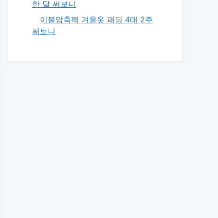
한 달 써보니
이불압축팩 겨울옷 패딩 4매 2주
써보니