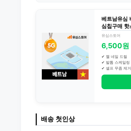
베트남유심 비
심칩구매 핫
유심스토어
6,500원
✔ 젤 네일 드릴
✔ 발톱 스케일링
✔ 셀프 무좀 제거
배송 첫인상