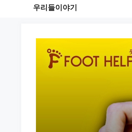
컨
우리들이야기
텐
츠
로
건
너
뛰
기