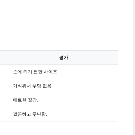
평가
손에 쥐기
편한 사이즈.
가벼워서
부담 없음.
매트한
질감.
깔끔하고
무난함.