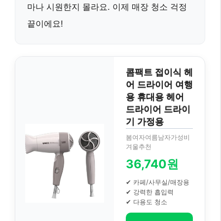
마나 시원한지 몰라요. 이제 매장 청소 걱정
끝이에요!
콤팩트 접이식 헤
어 드라이어 여행
용 휴대용 헤어
드라이어 드라이
기 가정용
봄여자여름남자가성비
겨울추천
36,740원
✔ 카페/사무실/매장용
✔ 강력한 흡입력
✔ 다용도 청소