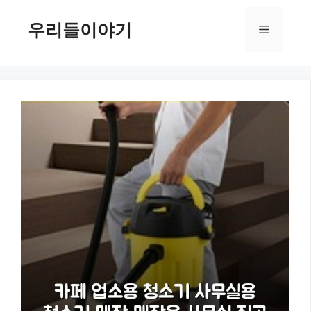
컨
텐
우리들이야기
메
츠
로
뉴
건
너
뛰
기