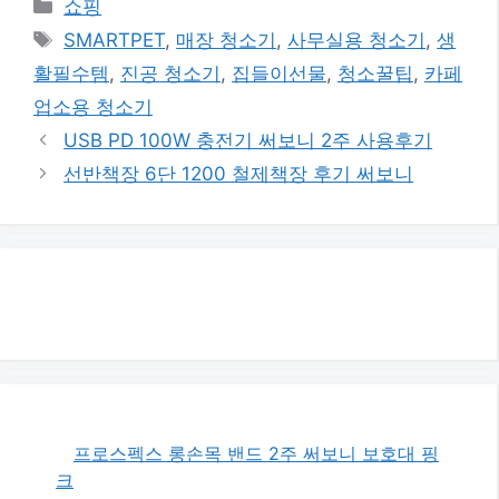
카
쇼핑
테
태
SMARTPET
,
매장 청소기
,
사무실용 청소기
,
생
고
그
활필수템
,
진공 청소기
,
집들이선물
,
청소꿀팁
,
카페
리
업소용 청소기
USB PD 100W 충전기 써보니 2주 사용후기
선반책장 6단 1200 철제책장 후기 써보니
프로스펙스 롱손목 밴드 2주 써보니 보호대 핑
크