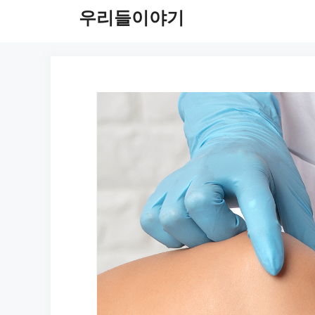
컨
우리들이야기
텐
츠
로
건
너
뛰
기