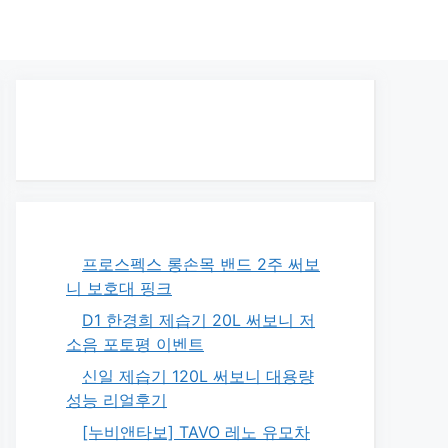
프로스펙스 롱손목 밴드 2주 써보
니 보호대 핑크
D1 한경희 제습기 20L 써보니 저
소음 포토평 이벤트
신일 제습기 120L 써보니 대용량
성능 리얼후기
[누비앤타보] TAVO 레노 유모차