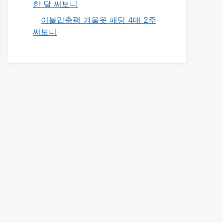
한 달 써보니
이불압축팩 겨울옷 패딩 4매 2주
써보니