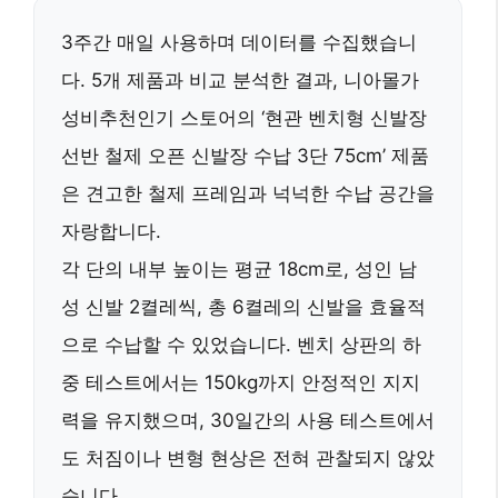
3주간 매일 사용하며 데이터를 수집했습니
다. 5개 제품과 비교 분석한 결과, 니아몰가
성비추천인기 스토어의 ‘현관 벤치형 신발장
선반 철제 오픈 신발장 수납 3단 75cm’ 제품
은
견고한 철제 프레임과 넉넉한 수납 공간
을
자랑합니다.
각 단의 내부 높이는 평균 18cm로, 성인 남
성 신발 2켤레씩, 총
6켤레의 신발을 효율적
으로 수납
할 수 있었습니다. 벤치 상판의 하
중 테스트에서는
150kg까지 안정적인 지지
력
을 유지했으며, 30일간의 사용 테스트에서
도
처짐이나 변형 현상은 전혀 관찰되지 않았
습니다
.