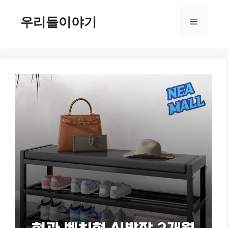
컨
텐
우리들이야기
메
츠
로
뉴
건
너
뛰
기