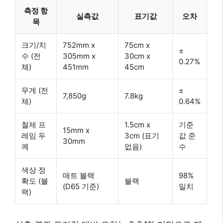
측정 항
실측값
표기값
오차
목
크기/치
752mm x
75cm x
±
수 (전
305mm x
30cm x
0.27%
체)
451mm
45cm
무게 (전
±
7,850g
7.8kg
체)
0.64%
철제 프
1.5cm x
기준
15mm x
레임 두
3cm (표기
값 준
30mm
께
없음)
수
색상 정
매트 블랙
98%
확도 (블
블랙
(D65 기준)
일치
랙)