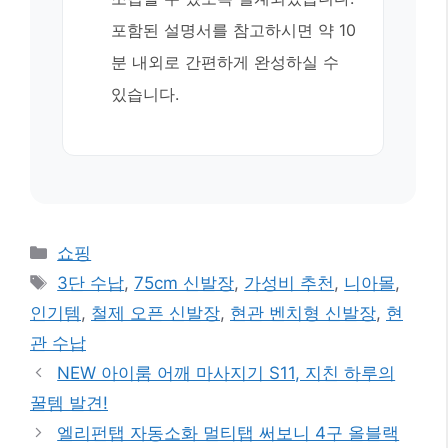
포함된 설명서를 참고하시면 약 10
분 내외로 간편하게 완성하실 수
있습니다.
카
쇼핑
테
태
3단 수납
,
75cm 신발장
,
가성비 추천
,
니아몰
,
고
그
인기템
,
철제 오픈 신발장
,
현관 벤치형 신발장
,
현
리
관 수납
NEW 아이룸 어깨 마사지기 S11, 지친 하루의
꿀템 발견!
엘리펀탭 자동소화 멀티탭 써보니 4구 올블랙