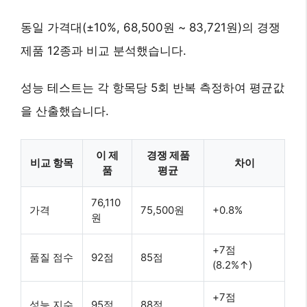
동일 가격대(±10%, 68,500원 ~ 83,721원)의 경쟁
제품 12종과 비교 분석했습니다.
성능 테스트는 각 항목당 5회 반복 측정하여 평균값
을 산출했습니다.
이 제
경쟁 제품
비교 항목
차이
품
평균
76,110
가격
75,500원
+0.8%
원
+7점
품질 점수
92점
85점
(8.2%↑)
+7점
성능 지수
95점
88점