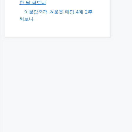
한 달 써보니
이불압축팩 겨울옷 패딩 4매 2주
써보니