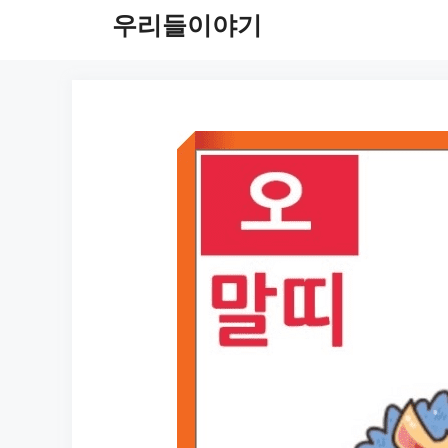
컨
우리들이야기
텐
츠
로
건
너
뛰
기