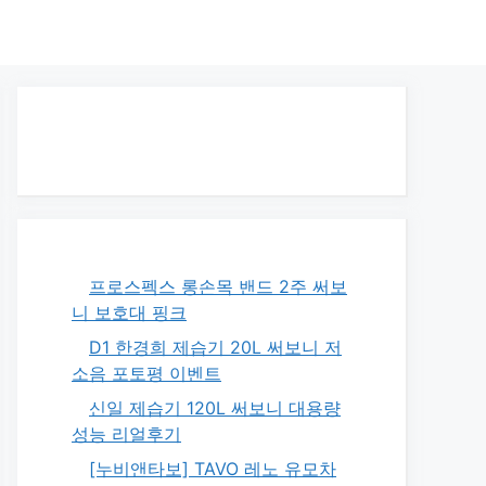
프로스펙스 롱손목 밴드 2주 써보
니 보호대 핑크
D1 한경희 제습기 20L 써보니 저
소음 포토평 이벤트
신일 제습기 120L 써보니 대용량
성능 리얼후기
[누비앤타보] TAVO 레노 유모차