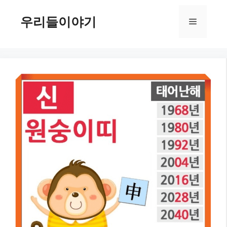
컨
텐
우리들이야기
메
츠
로
뉴
건
너
뛰
기