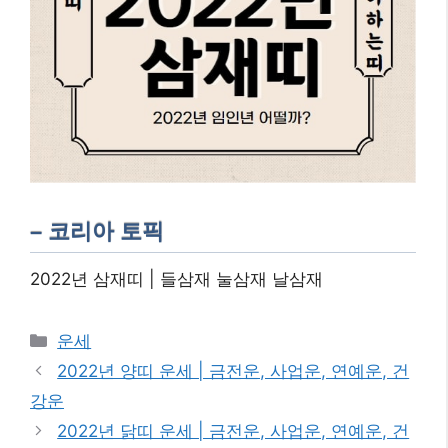
– 코리아 토픽
2022년 삼재띠 | 들삼재 눌삼재 날삼재
카
운세
테
2022년 양띠 운세 | 금전운, 사업운, 연예운, 건
고
강운
리
2022년 닭띠 운세 | 금전운, 사업운, 연예운, 건