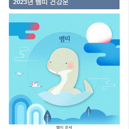
2023년 뱀띠 건강운
뱀띠 운세