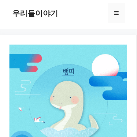
컨
텐
우리들이야기
메
츠
로
뉴
건
너
뛰
기