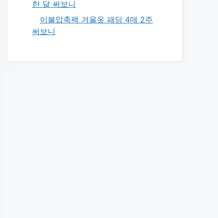
한 달 써보니
이불압축팩 겨울옷 패딩 4매 2주
써보니