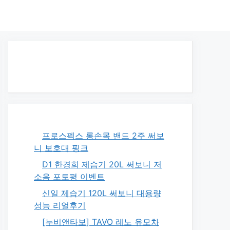
프로스펙스 롱손목 밴드 2주 써보
니 보호대 핑크
D1 한경희 제습기 20L 써보니 저
소음 포토평 이벤트
신일 제습기 120L 써보니 대용량
성능 리얼후기
[누비앤타보] TAVO 레노 유모차