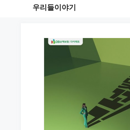
컨
우리들이야기
텐
츠
로
건
너
뛰
기