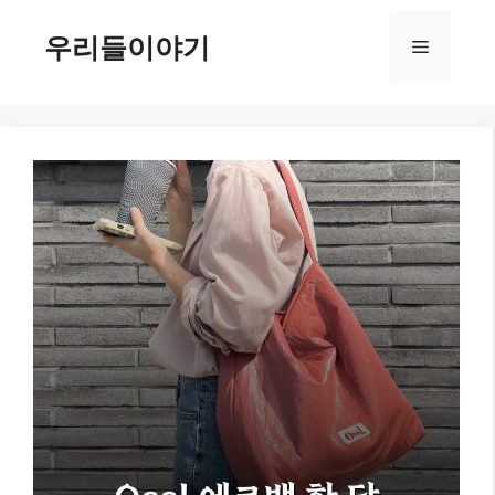
컨
텐
우리들이야기
메
츠
로
뉴
건
너
뛰
기