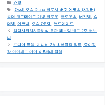
카
쇼핑
테
태
[Ossl] 오슬 Dicha 글로시 버킷 에코백 (3컬러)
고
그
숄더 핸드메이드 가방 글로우
,
글로우백
,
버킷백
,
숄
리
더백
,
에코백
,
오슬 OSSL
,
핸드메이드
갤럭시워치8 클래식 호환 패브릭 밴드 2주 써보
니
드디어 득템! 지니비 3A 초복굴절 필름, 종이질
감 아이패드 에어 4-5세대 꿀템