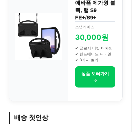
에바폼 메가윙 블
랙, 탭 S9
FE+/S9+
스냅케이스
30,000원
✔ 글로시 버킷 디자인
✔ 핸드메이드 디테일
✔ 3가지 컬러
상품 보러가기
→
배송 첫인상