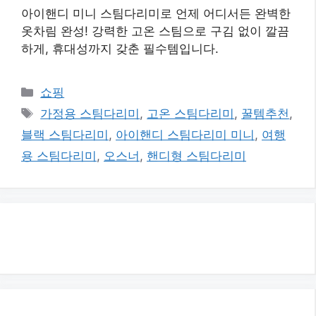
아이핸디 미니 스팀다리미로 언제 어디서든 완벽한
옷차림 완성! 강력한 고온 스팀으로 구김 없이 깔끔
하게, 휴대성까지 갖춘 필수템입니다.
카
쇼핑
테
태
가정용 스팀다리미
,
고온 스팀다리미
,
꿀템추천
,
고
그
블랙 스팀다리미
,
아이핸디 스팀다리미 미니
,
여행
리
용 스팀다리미
,
오스너
,
핸디형 스팀다리미