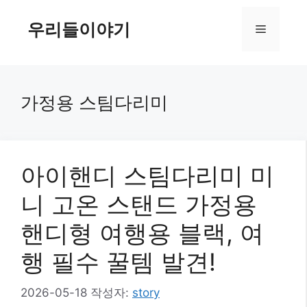
컨
텐
우리들이야기
메
츠
로
뉴
건
너
가정용 스팀다리미
뛰
기
아이핸디 스팀다리미 미
니 고온 스탠드 가정용
핸디형 여행용 블랙, 여
행 필수 꿀템 발견!
2026-05-18
작성자:
story