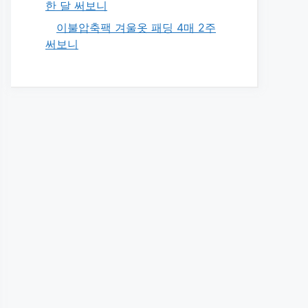
한 달 써보니
이불압축팩 겨울옷 패딩 4매 2주
써보니