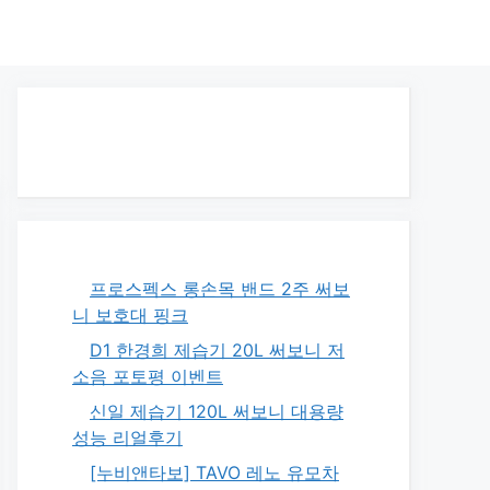
프로스펙스 롱손목 밴드 2주 써보
니 보호대 핑크
D1 한경희 제습기 20L 써보니 저
소음 포토평 이벤트
신일 제습기 120L 써보니 대용량
성능 리얼후기
[누비앤타보] TAVO 레노 유모차