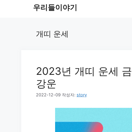
컨
우리들이야기
텐
츠
로
개띠 운세
건
너
뛰
기
2023년 개띠 운세 금
강운
2022-12-09
작성자:
story