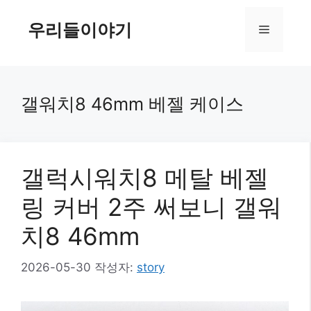
컨
텐
우리들이야기
메
츠
로
뉴
건
너
갤워치8 46mm 베젤 케이스
뛰
기
갤럭시워치8 메탈 베젤
링 커버 2주 써보니 갤워
치8 46mm
2026-05-30
작성자:
story