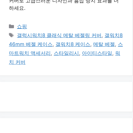
커버로 고급스러운 디자인과 흠집 방지 효과를 더
하세요.
카
쇼핑
테
태
갤럭시워치8 클래식 메탈 베젤링 커버
,
갤워치8
고
그
46mm 베젤 케이스
,
갤워치8 케이스
,
메탈 베젤
,
스
리
마트워치 액세서리
,
스타일리시
,
아이티스타일
,
워
치 커버