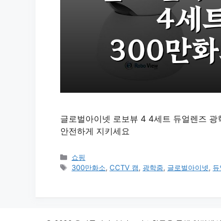
글로벌아이넷 로보뷰 4 4세트 듀얼렌즈 광학
안전하게 지키세요
카
쇼핑
테
태
300만화소
,
CCTV 캠
,
광학줌
,
글로벌아이넷
,
듀
고
그
리