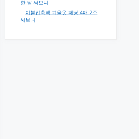
한 달 써보니
이불압축팩 겨울옷 패딩 4매 2주
써보니