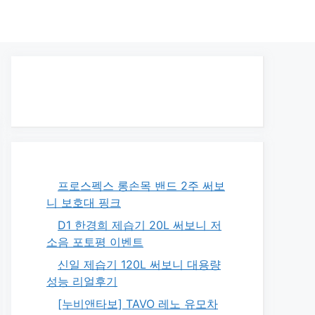
프로스펙스 롱손목 밴드 2주 써보
니 보호대 핑크
D1 한경희 제습기 20L 써보니 저
소음 포토평 이벤트
신일 제습기 120L 써보니 대용량
성능 리얼후기
[누비앤타보] TAVO 레노 유모차