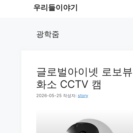
컨
우리들이야기
텐
츠
로
광학줌
건
너
뛰
기
글로벌아이넷 로보뷰 
화소 CCTV 캠
2026-05-25
작성자:
story