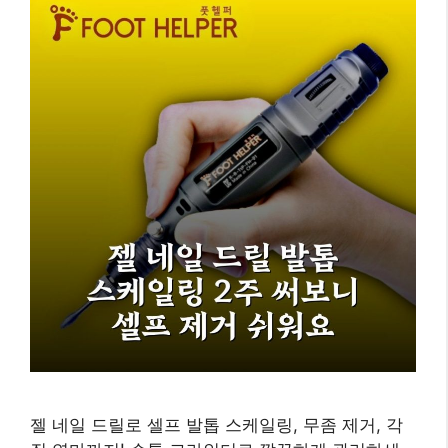
젤 네일 드릴로 셀프 발톱 스케일링, 무좀 제거, 각