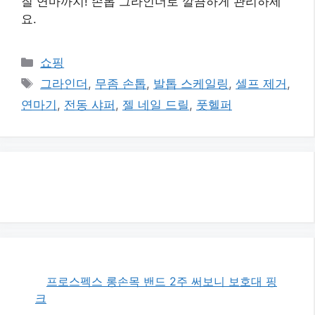
질 연마까지! 손톱 그라인더로 깔끔하게 관리하세
요.
카
쇼핑
테
태
그라인더
,
무좀 손톱
,
발톱 스케일링
,
셀프 제거
,
고
그
연마기
,
전동 샤퍼
,
젤 네일 드릴
,
풋헬퍼
리
프로스펙스 롱손목 밴드 2주 써보니 보호대 핑
크