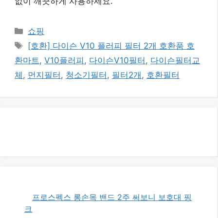
없이 깨끗하게 사용하세요.
카
쇼핑
테
태
[호환] 다이슨 V10 플러피 필터 2개 호환품 호
고
그
환마트
,
V10플러피
,
다이슨V10필터
,
다이슨필터교
리
체
,
먼지필터
,
청소기필터
,
필터2개
,
호환필터
프로스펙스 롱손목 밴드 2주 써보니 보호대 핑
크