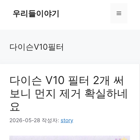
컨
텐
우리들이야기
메
츠
로
뉴
건
너
다이슨V10필터
뛰
기
다이슨 V10 필터 2개 써
보니 먼지 제거 확실하네
요
2026-05-28
작성자:
story