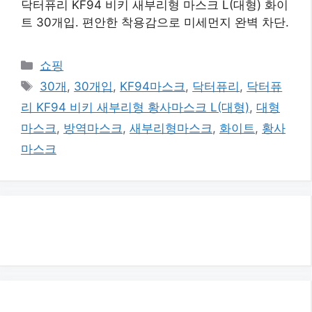
닥터퓨리 KF94 비키 새부리형 마스크 L(대형) 화이
트 30개입. 편안한 착용감으로 미세먼지 완벽 차단.
카
쇼핑
테
태
30개
,
30개입
,
KF94마스크
,
닥터퓨리
,
닥터퓨
고
그
리 KF94 비키 새부리형 황사마스크 L(대형)
,
대형
리
마스크
,
방역마스크
,
새부리형마스크
,
화이트
,
황사
마스크