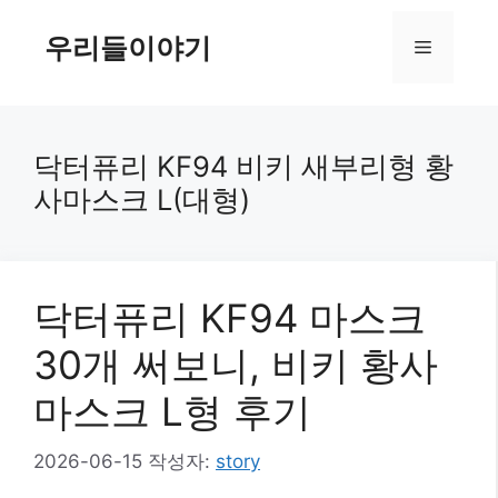
컨
텐
우리들이야기
메
츠
로
뉴
건
너
닥터퓨리 KF94 비키 새부리형 황
뛰
사마스크 L(대형)
기
닥터퓨리 KF94 마스크
30개 써보니, 비키 황사
마스크 L형 후기
2026-06-15
작성자:
story