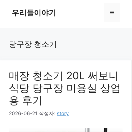
컨
텐
우리들이야기
메
츠
로
뉴
건
너
당구장 청소기
뛰
기
매장 청소기 20L 써보니
식당 당구장 미용실 상업
용 후기
2026-06-21
작성자:
story