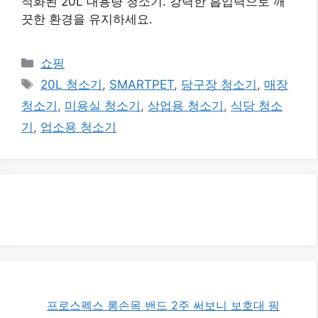
적화된 20L 대용량 청소기. 강력한 흡입력으로 깨
끗한 환경을 유지하세요.
카
쇼핑
테
태
20L 청소기
,
SMARTPET
,
당구장 청소기
,
매장
고
그
청소기
,
미용실 청소기
,
상업용 청소기
,
식당 청소
리
기
,
업소용 청소기
프로스펙스 롱손목 밴드 2주 써보니 보호대 핑