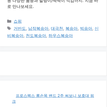
등 다양한 품종과 말랑이/딱딱이 식감까지. 지금 바
로 만나보세요.
카
쇼핑
테
태
거반도
,
납작복숭아
,
대극천
,
복숭아
,
빅숭아
,
신
고
그
비복숭아
,
천도복숭아
,
하우스복숭아
리
프로스펙스 롱손목 밴드 2주 써보니 보호대 핑
크