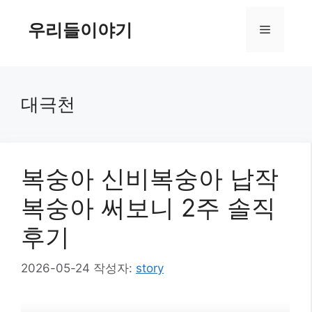
컨
텐
우리들이야기
메
츠
로
뉴
건
너
대극천
뛰
기
복숭아 신비복숭아 납작
복숭아 써보니 2주 솔직
후기
2026-05-24
작성자:
story