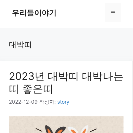
컨
텐
우리들이야기
메
츠
로
뉴
건
너
대박띠
뛰
기
2023년 대박띠 대박나는
띠 좋은띠
2022-12-09
작성자:
story