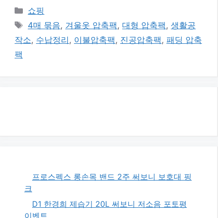
카
쇼핑
테
태
4매 묶음
,
겨울옷 압축팩
,
대형 압축팩
,
생활공
고
그
작소
,
수납정리
,
이불압축팩
,
진공압축팩
,
패딩 압축
리
팩
프로스펙스 롱손목 밴드 2주 써보니 보호대 핑
크
D1 한경희 제습기 20L 써보니 저소음 포토평
이벤트