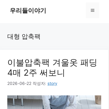
컨
텐
우리들이야기
메
츠
로
뉴
건
너
대형 압축팩
뛰
기
이불압축팩 겨울옷 패딩
4매 2주 써보니
2026-06-22
작성자:
story