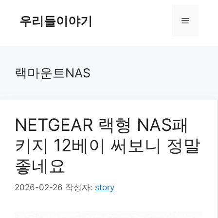
컨
텐
우리들이야기
메
츠
로
뉴
건
너
랙마운트NAS
뛰
기
NETGEAR 랙형 NAS패
키지 12베이 써보니 정말
좋네요
2026-02-26
작성자:
story