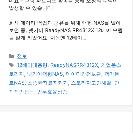
네요 – 쿠팡 파트너스 활동을 통해 소정의 수익이
발생할 수 있습니다.
회사 데이터 백업과 공유를 위해 랙형 NAS를 알아
보던 중, 넷기어 ReadyNAS RR4312X 12베이 모델
을 알게 되었어요. 처음엔 12베이…
카
정보
테
태
12베이대용량
,
ReadyNASRR4312X
,
기업용스
고
그
토리지
,
넷기어랙형NAS
,
데이터안전보관
,
랙마운
리
트NAS
,
소중한자료지키기
,
스토리지고민해결
,
안
정적인성능
,
업무효율상승