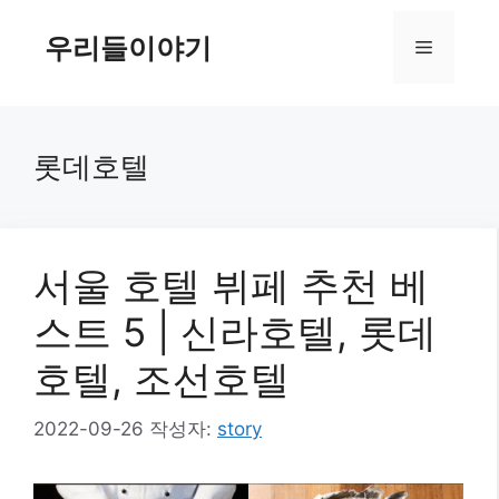
컨
텐
우리들이야기
메
츠
로
뉴
건
너
롯데호텔
뛰
기
서울 호텔 뷔페 추천 베
스트 5 | 신라호텔, 롯데
호텔, 조선호텔
2022-09-26
작성자:
story