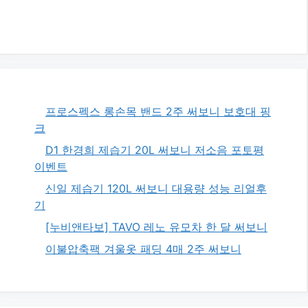
프로스펙스 롱손목 밴드 2주 써보니 보호대 핑
크
D1 한경희 제습기 20L 써보니 저소음 포토평
이벤트
신일 제습기 120L 써보니 대용량 성능 리얼후
기
[누비앤타보] TAVO 레노 유모차 한 달 써보니
이불압축팩 겨울옷 패딩 4매 2주 써보니