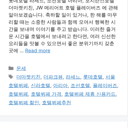
롯데호텔 라세느, 조선호텔 아리아, 포시즌스호텔
더마켓키친, JW 메리어트 호텔 플레이버즈 에 관해
알아보겠습니다. 축하할 일이 있거나, 한 해를 마무
리할 때는 소중한 사람들과 함께 모여서 행복한 시
간을 보내며 이야기를 주고 받습니다. 이러한 즐거
운 시간을 호텔에서 보내려고 한다면, 여러 신선한
요리들을 맛볼 수 있으면서 좋은 분위기까지 갖춘
곳에 …
Read more
카
운세
테
태
더마켓키친
,
더파크뷰
,
라세느
,
롯데호텔
,
서울
고
그
호텔뷔페
,
신라호텔
,
아리아
,
조선호텔
,
플레이버즈
,
리
호텔뷔페
,
호텔뷔페 가격
,
호텔뷔페 제휴 신용카드
,
호텔뷔페 할인
,
호텔뷔페추천