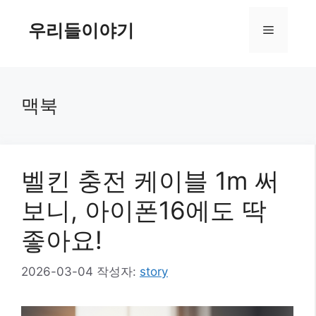
컨
텐
우리들이야기
메
츠
로
뉴
건
너
맥북
뛰
기
벨킨 충전 케이블 1m 써
보니, 아이폰16에도 딱
좋아요!
2026-03-04
작성자:
story