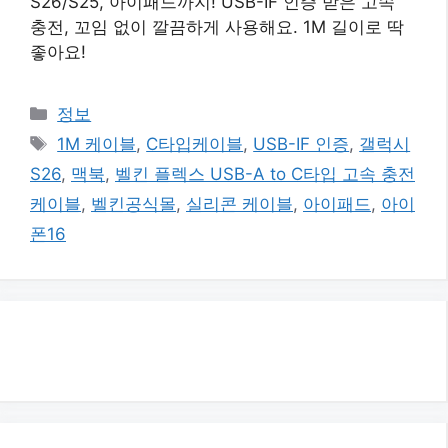
S26/S25, 아이패드까지! USB-IF 인증 받은 고속
충전, 꼬임 없이 깔끔하게 사용해요. 1M 길이로 딱
좋아요!
카
정보
테
태
1M 케이블
,
C타입케이블
,
USB-IF 인증
,
갤럭시
고
그
S26
,
맥북
,
벨킨 플렉스 USB-A to C타입 고속 충전
리
케이블
,
벨킨공식몰
,
실리콘 케이블
,
아이패드
,
아이
폰16