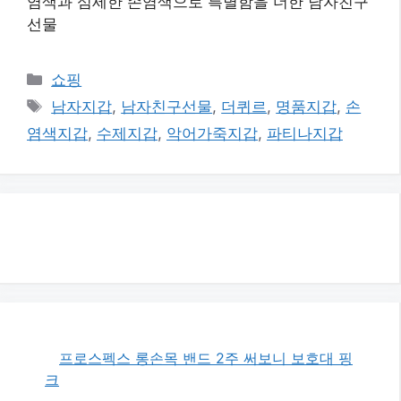
염색과 섬세한 손염색으로 특별함을 더한 남자친구
선물
카
쇼핑
테
태
남자지갑
,
남자친구선물
,
더퀴르
,
명품지갑
,
손
고
그
염색지갑
,
수제지갑
,
악어가죽지갑
,
파티나지갑
리
프로스펙스 롱손목 밴드 2주 써보니 보호대 핑
크