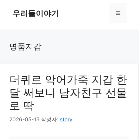
컨
텐
우리들이야기
메
츠
로
뉴
건
너
명품지갑
뛰
기
더퀴르 악어가죽 지갑 한
달 써보니 남자친구 선물
로 딱
2026-05-15
작성자:
story