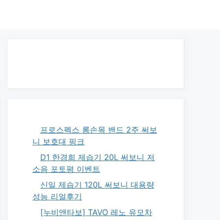
프로스펙스 롱손목 밴드 2주 써보
니 보호대 핑크
D1 한경희 제습기 20L 써보니 저
소음 포토평 이벤트
신일 제습기 120L 써보니 대용량
성능 리얼후기
[누비앤타보] TAVO 레노 유모차