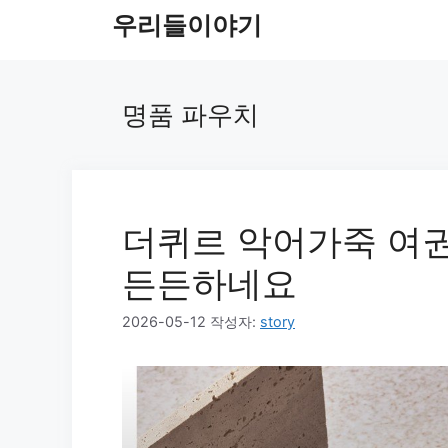
컨
우리들이야기
텐
츠
로
명품 파우치
건
너
뛰
기
더퀴르 악어가죽 여권
든든하네요
2026-05-12
작성자:
story