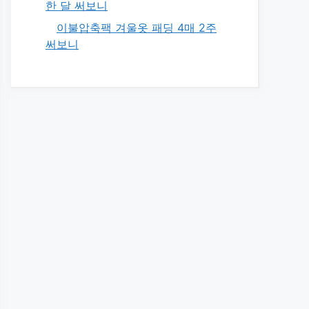
한 달 써보니
이불압축팩 겨울옷 패딩 4매 2주
써보니