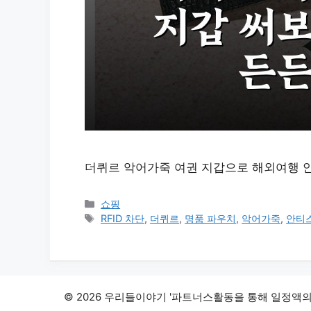
더퀴르 악어가죽 여권 지갑으로 해외여행 안전
카
쇼핑
테
태
RFID 차단
,
더퀴르
,
명품 파우치
,
악어가죽
,
안티
고
그
리
© 2026 우리들이야기 '파트너스활동을 통해 일정액의