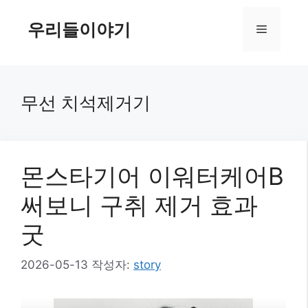
컨
텐
우리들이야기
메
츠
로
뉴
건
너
무선 치석제거기
뛰
기
몬스타기어 이워터케어B
써보니 구취 제거 효과
굿
2026-05-13
작성자:
story