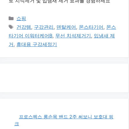
로 치석제거 및 입냄새 제거 효과를 경험하세요
카
쇼핑
테
태
건강템
,
구강관리
,
덴탈케어
,
몬스타기어
,
몬스
고
그
타기어 이워터케어B
,
무선 치석제거기
,
입냄새 제
리
거
,
휴대용 구강세정기
프로스펙스 롱손목 밴드 2주 써보니 보호대 핑
크