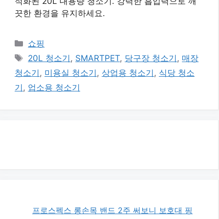
적화된 20L 대용량 청소기. 강력한 흡입력으로 깨
끗한 환경을 유지하세요.
카
쇼핑
테
태
20L 청소기
,
SMARTPET
,
당구장 청소기
,
매장
고
그
청소기
,
미용실 청소기
,
상업용 청소기
,
식당 청소
리
기
,
업소용 청소기
프로스펙스 롱손목 밴드 2주 써보니 보호대 핑