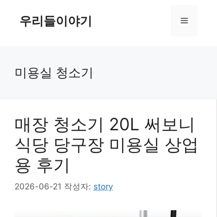
컨
텐
우리들이야기
메
츠
로
뉴
건
너
미용실 청소기
뛰
기
매장 청소기 20L 써보니
식당 당구장 미용실 상업
용 후기
2026-06-21
작성자:
story