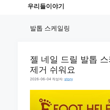
컨
우리들이야기
텐
츠
로
발톱 스케일링
건
너
뛰
기
젤 네일 드릴 발톱 
제거 쉬워요
2026-06-04
작성자:
story