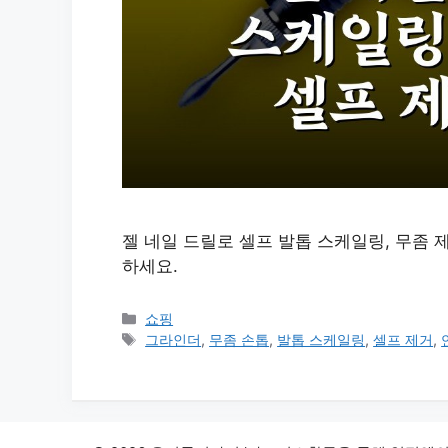
젤 네일 드릴로 셀프 발톱 스케일링, 무좀 
하세요.
카
쇼핑
테
태
그라인더
,
무좀 손톱
,
발톱 스케일링
,
셀프 제거
,
고
그
리