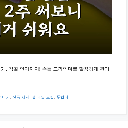
제거, 각질 연마까지! 손톱 그라인더로 깔끔하게 관리
연마기
,
전동 샤퍼
,
젤 네일 드릴
,
풋헬퍼