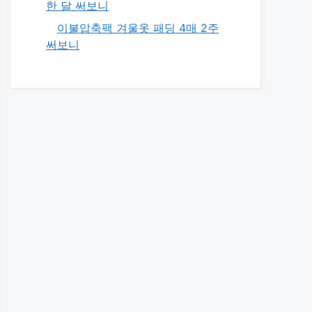
한 달 써보니
이불압축팩 겨울옷 패딩 4매 2주
써보니