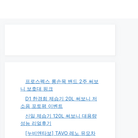
프로스펙스 롱손목 밴드 2주 써보
니 보호대 핑크
D1 한경희 제습기 20L 써보니 저
소음 포토평 이벤트
신일 제습기 120L 써보니 대용량
성능 리얼후기
[누비앤타보] TAVO 레노 유모차