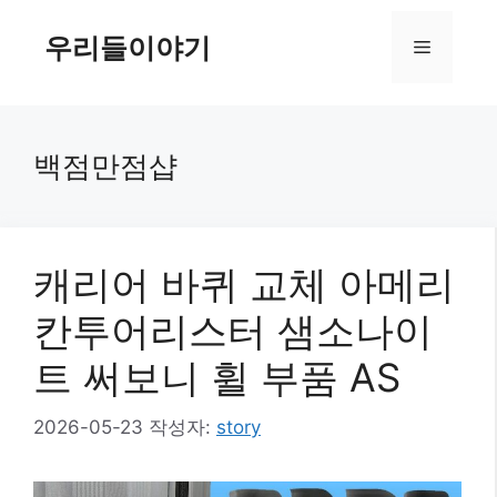
컨
텐
우리들이야기
메
츠
로
뉴
건
너
백점만점샵
뛰
기
캐리어 바퀴 교체 아메리
칸투어리스터 샘소나이
트 써보니 휠 부품 AS
2026-05-23
작성자:
story