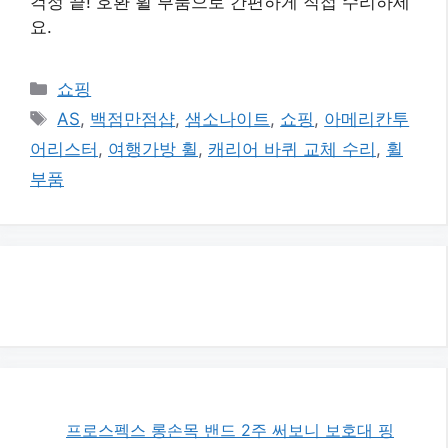
걱정 끝! 호환 휠 부품으로 간편하게 직접 수리하세
요.
카
쇼핑
테
태
AS
,
백점만점샵
,
샘소나이트
,
쇼핑
,
아메리칸투
고
그
어리스터
,
여행가방 휠
,
캐리어 바퀴 교체 수리
,
휠
리
부품
프로스펙스 롱손목 밴드 2주 써보니 보호대 핑