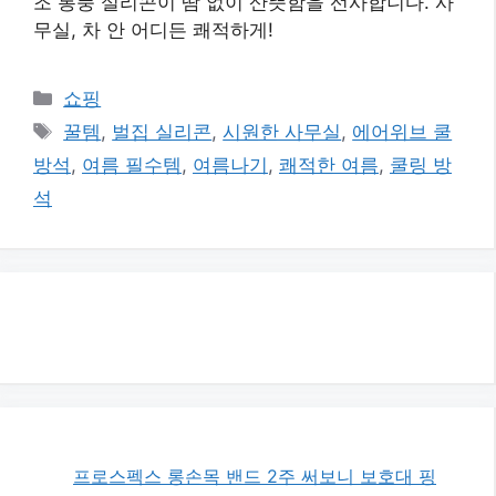
조 통풍 실리콘이 땀 없이 산뜻함을 선사합니다. 사
무실, 차 안 어디든 쾌적하게!
카
쇼핑
테
태
꿀템
,
벌집 실리콘
,
시원한 사무실
,
에어위브 쿨
고
그
방석
,
여름 필수템
,
여름나기
,
쾌적한 여름
,
쿨링 방
리
석
프로스펙스 롱손목 밴드 2주 써보니 보호대 핑