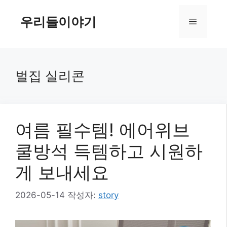
컨
텐
우리들이야기
메
츠
로
뉴
건
너
벌집 실리콘
뛰
기
여름 필수템! 에어위브
쿨방석 득템하고 시원하
게 보내세요
2026-05-14
작성자:
story