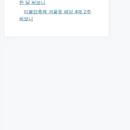
한 달 써보니
이불압축팩 겨울옷 패딩 4매 2주
써보니