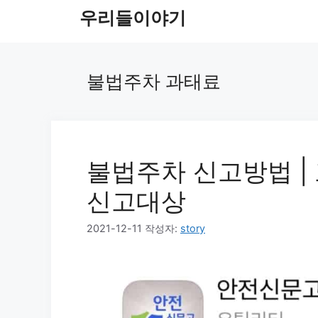
컨
우리들이야기
텐
츠
로
불법주차 과태료
건
너
뛰
기
불법주차 신고방법 | 
신고대상
2021-12-11
작성자:
story