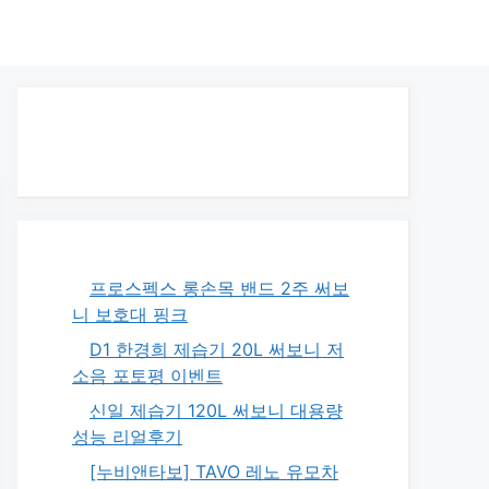
프로스펙스 롱손목 밴드 2주 써보
니 보호대 핑크
D1 한경희 제습기 20L 써보니 저
소음 포토평 이벤트
신일 제습기 120L 써보니 대용량
성능 리얼후기
[누비앤타보] TAVO 레노 유모차