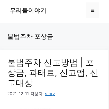
컨
텐
우리들이야기
메
츠
로
뉴
건
너
불법주차 포상금
뛰
기
불법주차 신고방법 | 포
상금, 과태료, 신고앱, 신
고대상
2021-12-11
작성자:
story