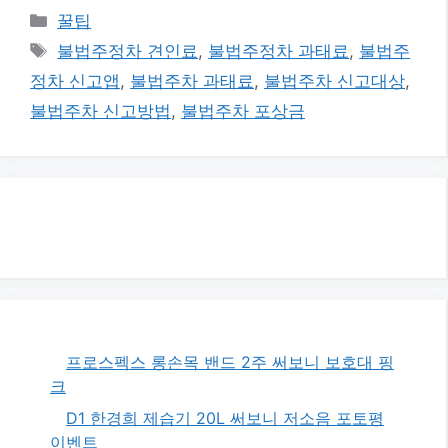
카
꿀팁
테
태
불법주정차 견인료
,
불법주정차 과태료
,
불법주
고
그
정차 신고앱
,
불법주차 과태료
,
불법주차 신고대상
,
리
불법주차 신고방법
,
불법주차 포상금
프로스펙스 롱손목 밴드 2주 써보니 보호대 핑
크
D1 한경희 제습기 20L 써보니 저소음 포토평
이벤트