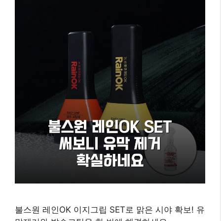
불스원 레인OK 이지그립 SET로 맑은 시야 확보! 유