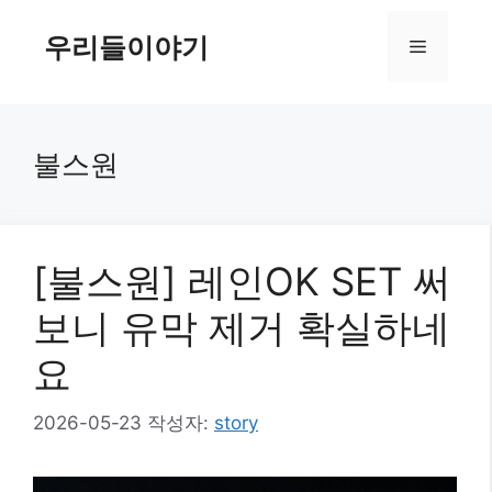
컨
텐
우리들이야기
메
츠
로
뉴
건
너
불스원
뛰
기
[불스원] 레인OK SET 써
보니 유막 제거 확실하네
요
2026-05-23
작성자:
story