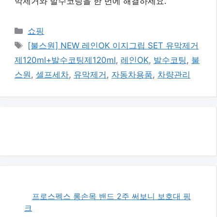
막제거와 발수코팅을 한 번에 해결하세요.
카
쇼핑
테
태
[불스원] NEW 레인OK 이지그립 SET 유막제거
고
그
제120ml+발수코팅제120ml
,
레인OK
,
발수코팅
,
불
리
스원
,
셀프세차
,
유막제거
,
자동차용품
,
차량관리
프로스펙스 롱손목 밴드 2주 써보니 보호대 핑
크