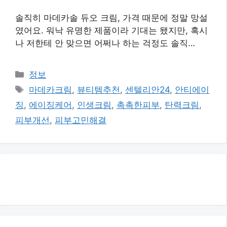
솔직히 마데카솔 듀오 크림, 가격 때문에 정말 망설
였어요. 워낙 유명한 제품이라 기대는 됐지만, 혹시
나 저한테 안 맞으면 어쩌나 하는 걱정도 솔직…
카
정보
테
태
마데카크림
,
뷰티템추천
,
센텔리안24
,
안티에이
고
그
징
,
에이징케어
,
인생크림
,
촉촉한피부
,
탄력크림
,
리
피부개선
,
피부고민해결