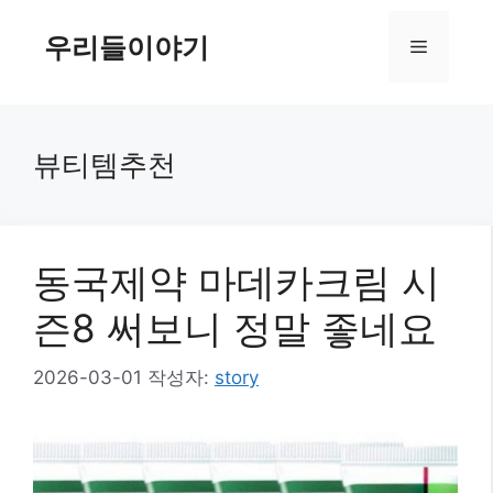
컨
텐
우리들이야기
메
츠
로
뉴
건
너
뷰티템추천
뛰
기
동국제약 마데카크림 시
즌8 써보니 정말 좋네요
2026-03-01
작성자:
story