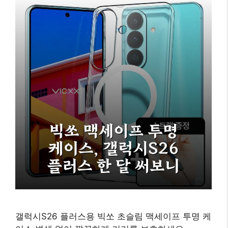
갤럭시S26 플러스용 빅쏘 초슬림 맥세이프 투명 케