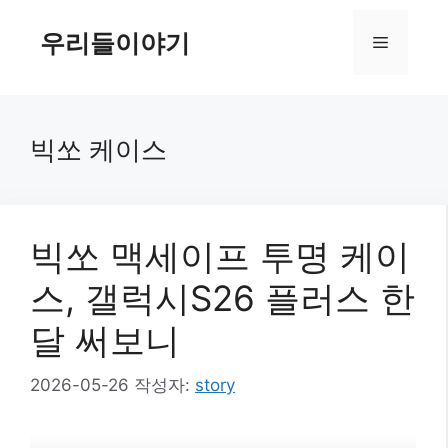
컨
텐
우리들이야기
메
츠
로
뉴
건
너
빅쏘 케이스
뛰
기
빅쏘 맥세이프 투명 케이
스, 갤럭시S26 플러스 한
달 써보니
2026-05-26
작성자:
story