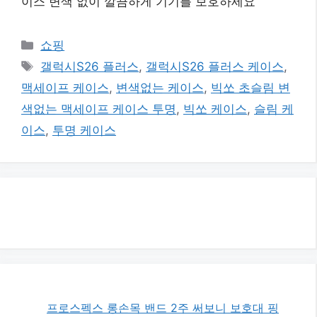
이스 변색 없이 깔끔하게 기기를 보호하세요
카
쇼핑
테
태
갤럭시S26 플러스
,
갤럭시S26 플러스 케이스
,
고
그
맥세이프 케이스
,
변색없는 케이스
,
빅쏘 초슬림 변
리
색없는 맥세이프 케이스 투명
,
빅쏘 케이스
,
슬림 케
이스
,
투명 케이스
프로스펙스 롱손목 밴드 2주 써보니 보호대 핑