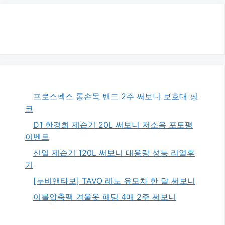
프로스펙스 롱손목 밴드 2주 써보니 보호대 핑
크
D1 한경희 제습기 20L 써보니 저소음 포토평
이벤트
신일 제습기 120L 써보니 대용량 성능 리얼후
기
[누비앤타보] TAVO 레노 유모차 한 달 써보니
이불압축팩 겨울옷 패딩 4매 2주 써보니