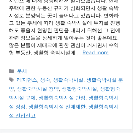
지던스 에 대해 총정리해서 알아보겠습니다. 현재
주택에 관한 부동산 규제가 심화되면서 생활 숙박
시설로 분양되는 곳이 늘어나고 있습니다. 변화하
고 있는 추세에 따라 생활 숙박시설에 투자를 진행
해도 좋을지 현명한 판단을 내리기 위해선 그 전에
관련 정보들을 상세하게 알아두는 것이 좋은데요.
많은 분들이 제태크에 관한 관심이 커지면서 수익
형 부동산, 생활형 숙박시설에 …
Read more
카
운세
테
태
레지던스
,
생숙
,
생활숙박시설
,
생활숙박시설 분
고
그
양
,
생활숙박시설 청약
,
생활형숙박시설
,
생활형숙
리
박시설 규제
,
생활형숙박시설 단점
,
생활형숙박시
설 장점
,
생활형숙박시설 전매제한
,
생활형숙박시
설 전입신고