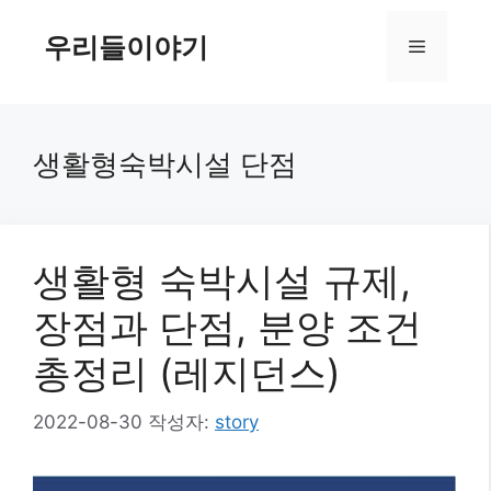
컨
텐
우리들이야기
메
츠
로
뉴
건
너
생활형숙박시설 단점
뛰
기
생활형 숙박시설 규제,
장점과 단점, 분양 조건
총정리 (레지던스)
2022-08-30
작성자:
story