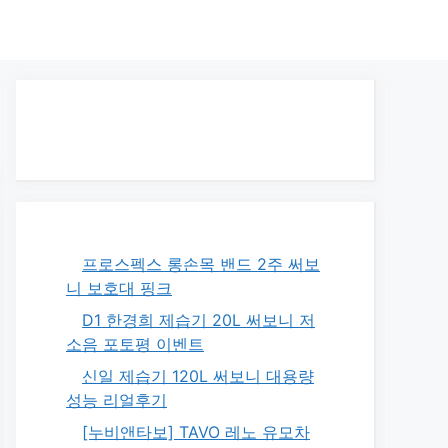
프로스펙스 롱손목 밴드 2주 써보
니 보호대 핑크
D1 한경희 제습기 20L 써보니 저
소음 포토평 이벤트
신일 제습기 120L 써보니 대용량
성능 리얼후기
[누비앤타보] TAVO 레노 유모차