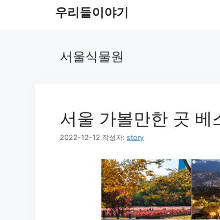
컨
우리들이야기
텐
츠
로
서울식물원
건
너
뛰
기
서울 가볼만한 곳 베스
2022-12-12
작성자:
story