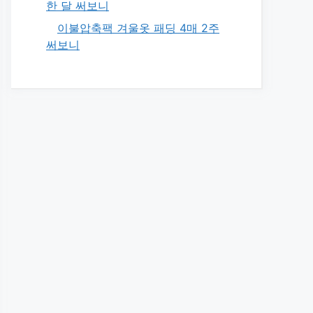
한 달 써보니
이불압축팩 겨울옷 패딩 4매 2주
써보니