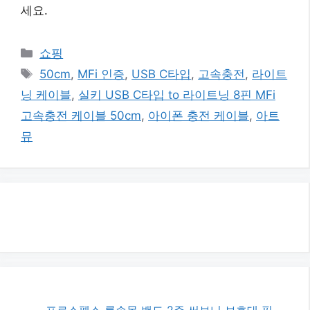
세요.
카
쇼핑
테
태
50cm
,
MFi 인증
,
USB C타입
,
고속충전
,
라이트
고
그
닝 케이블
,
실키 USB C타입 to 라이트닝 8핀 MFi
리
고속충전 케이블 50cm
,
아이폰 충전 케이블
,
아트
뮤
프로스펙스 롱손목 밴드 2주 써보니 보호대 핑