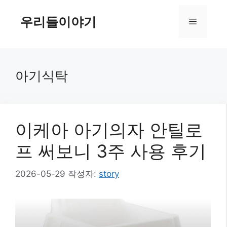
컨
텐
우리들이야기
메
츠
로
뉴
건
너
아기식탁
뛰
기
이케아 아기의자 안틸로
프 써보니 3주 사용 후기
2026-05-29
작성자:
story