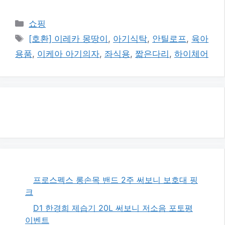
카
쇼핑
테
태
[호환] 이레카 몽땅이
,
아기식탁
,
안틸로프
,
육아
고
그
용품
,
이케아 아기의자
,
좌식용
,
짧은다리
,
하이체어
리
프로스펙스 롱손목 밴드 2주 써보니 보호대 핑
크
D1 한경희 제습기 20L 써보니 저소음 포토평
이벤트