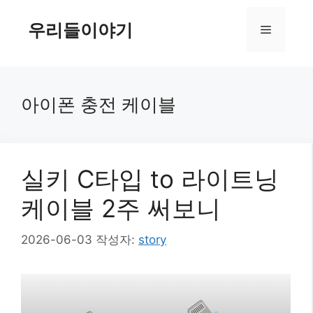
컨
텐
우리들이야기
메
츠
로
뉴
건
너
아이폰 충전 케이블
뛰
기
실키 C타입 to 라이트닝
케이블 2주 써보니
2026-06-03
작성자:
story