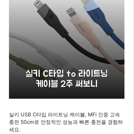
실키 USB C타입 라이트닝 케이블, MFi 인증 고속
충전 50cm로 안정적인 성능과 빠른 충전을 경험하
세요.