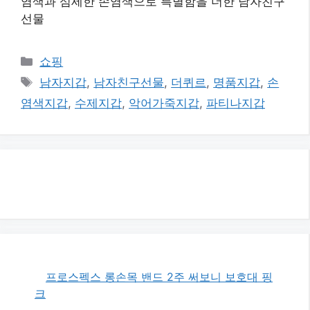
염색과 섬세한 손염색으로 특별함을 더한 남자친구
선물
카
쇼핑
테
태
남자지갑
,
남자친구선물
,
더퀴르
,
명품지갑
,
손
고
그
염색지갑
,
수제지갑
,
악어가죽지갑
,
파티나지갑
리
프로스펙스 롱손목 밴드 2주 써보니 보호대 핑
크