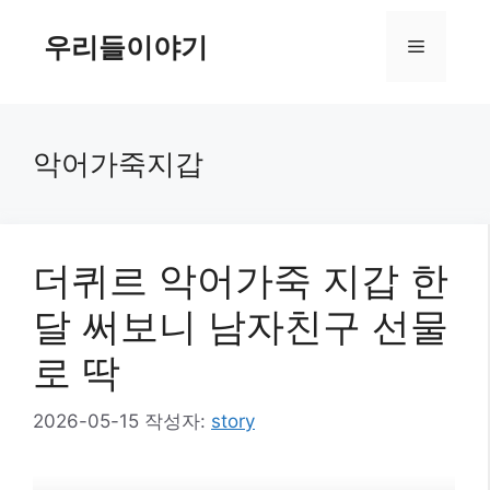
컨
텐
우리들이야기
메
츠
로
뉴
건
너
악어가죽지갑
뛰
기
더퀴르 악어가죽 지갑 한
달 써보니 남자친구 선물
로 딱
2026-05-15
작성자:
story