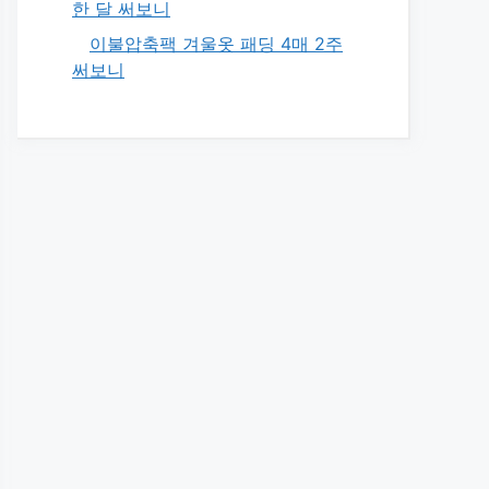
한 달 써보니
이불압축팩 겨울옷 패딩 4매 2주
써보니