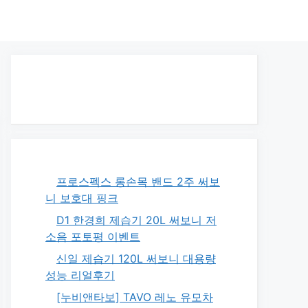
프로스펙스 롱손목 밴드 2주 써보
니 보호대 핑크
D1 한경희 제습기 20L 써보니 저
소음 포토평 이벤트
신일 제습기 120L 써보니 대용량
성능 리얼후기
[누비앤타보] TAVO 레노 유모차