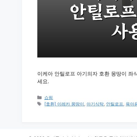
이케아 안틸로프 아기의자 호환 몽땅이 좌
세요.
카
쇼핑
테
태
[호환] 이레카 몽땅이
,
아기식탁
,
안틸로프
,
육아
고
그
리