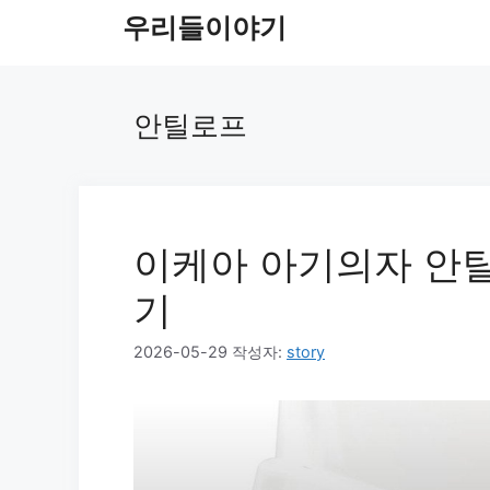
컨
우리들이야기
텐
츠
로
안틸로프
건
너
뛰
기
이케아 아기의자 안틸
기
2026-05-29
작성자:
story