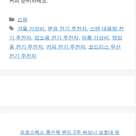
커피 준비하세요.
카
쇼핑
테
태
겨울 가성비
,
분유 전기 주전자
,
스텐 대용량 전
고
그
기 주전자
,
업소용 전기 주전자
,
여름 가성비
,
영업
리
용 전기 주전자
,
커피 전기 주전자
,
코드리스 무선
전기 주전자
프로스펙스 롱손목 밴드 2주 써보니 보호대 핑