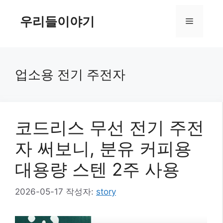
컨
텐
우리들이야기
메
츠
로
뉴
건
너
업소용 전기 주전자
뛰
기
코드리스 무선 전기 주전
자 써보니, 분유 커피용
대용량 스텐 2주 사용
2026-05-17
작성자:
story